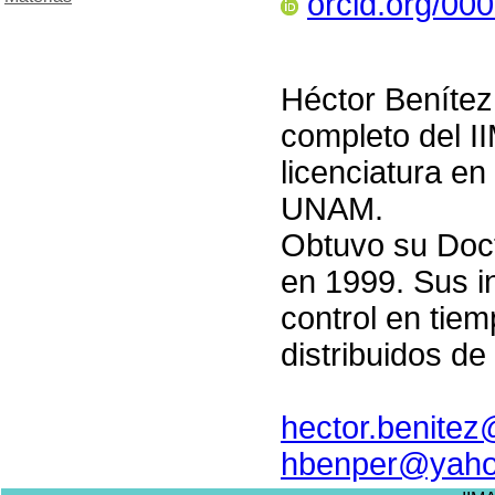
orcid.org/00
Héctor Benítez
completo del 
licenciatura en
UNAM.
Obtuvo su Doct
en 1999. Sus i
control en tie
distribuidos de
hector.benite
hbenper@yah